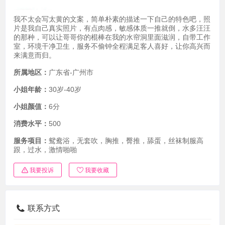
我不太会写太黄的文案，简单朴素的描述一下自己的特色吧，照
片是我自己真实照片，有点肉感，敏感体质一推就倒，水多汪汪
的那种，可以让哥哥你的棍棒在我的水帘洞里面滋润，自带工作
室，环境干净卫生，服务不偷钟全程满足客人喜好，让你高兴而
来满意而归。
所属地区：
广东省-广州市
小姐年龄：
30岁-40岁
小姐颜值：
6分
消费水平：
500
服务项目：
鸳鸯浴，无套吹，胸推，臀推，舔蛋，丝袜制服高
跟，过水，激情啪啪
我要投诉
我要收藏
联系方式