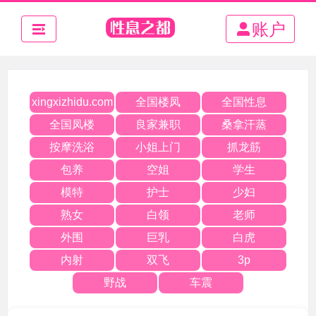
账户
全国楼凤
全国性息
xingxizhidu.com
全国凤楼
良家兼职
桑拿汗蒸
按摩洗浴
小姐上门
抓龙筋
包养
空姐
学生
模特
护士
少妇
熟女
白领
老师
外围
巨乳
白虎
内射
双飞
3p
野战
车震