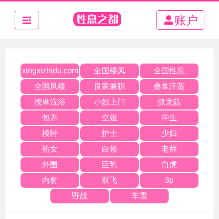
账户
全国楼凤
全国性息
xingxizhidu.com
全国凤楼
良家兼职
桑拿汗蒸
按摩洗浴
小姐上门
抓龙筋
包养
空姐
学生
模特
护士
少妇
熟女
白领
老师
外围
巨乳
白虎
内射
双飞
3p
野战
车震