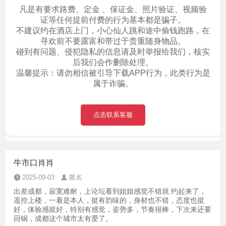
凡是有要求路费、定金 、保证金、照片验证、视频验
证等任何提前付费的行为基本都是骗子。
不建议约在酒店上门，小心仙人跳和途中偷钱跑路，在
寻欢前不要露富和带过于贵重随身物品。
碰到有问题、侵犯隐私的信息请及时举报给我们，核实
后我们会作删除处理。
温馨提示：请勿相信被引导下载APP行为，此类行为是
属于诈骗。
点击联系客服
牛市口肖肖
2025-09-03
匿名
出差成都，寂寞难耐，上论坛看到姐姐感觉不错就 约起来了，
遥控上楼，一看是本人，挺有韵味的，身材也不错，态度也挺
好，体验感挺好，特别有感觉，姿势多，节奏很棒，下次来还要
回锅，成都这个城市太有爱了。