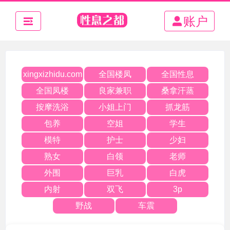
账户
全国楼凤
全国性息
xingxizhidu.com
全国凤楼
良家兼职
桑拿汗蒸
按摩洗浴
小姐上门
抓龙筋
包养
空姐
学生
模特
护士
少妇
熟女
白领
老师
外围
巨乳
白虎
内射
双飞
3p
野战
车震